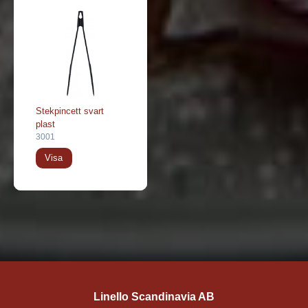
Stekpincett svart
plast
3001
Visa
Linello Scandinavia AB