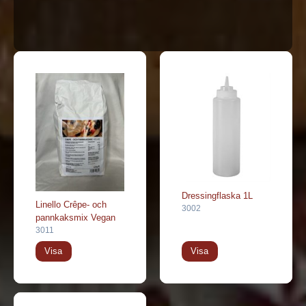
Dressingflaska 1L
Linello Crêpe- och
3002
pannkaksmix Vegan
3011
Visa
Visa