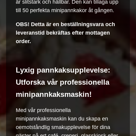
är slitstark och hållbar. Den kan tillaga upp
till 50 perfekta minipannkakor åt gången.
OBS! Detta är en beställningsvara och
leveranstid bekräftas efter mottagen
order.
Lyxig pannkaksupplevelse:
Utforska vår professionella
minipannkaksmaskin!
Med vår professionella
minipannkaksmaskin kan du skapa en
oemotståndlig smakupplevelse för dina
gäster på ert café, creperi, glasskiosk eller