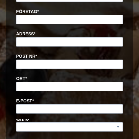
FÖRETAG
*
ADRESS
*
POST NR
*
ORT
*
E-POST
*
VALUTA
*