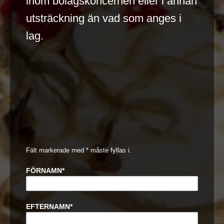
inom bolagskoncernen eller i annan
utsträckning än vad som anges i
lag.
Fält markerade med * måste fyllas i.
FÖRNAMN
*
EFTERNAMN
*